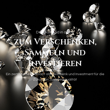
Der Diamond in a Box
zum Verschenken,
Sammeln und
Investieren
Ein zertifizierter Diamant als Geschenk und Investment für die
Zukunft in Juweliersqualität