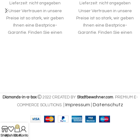
Lieferzeit: nicht angegeben
Lieferzeit: nicht angegeben
Unser Vertrauen in unsere
Unser Vertrauen in unsere
Preise ist so stark, wir geben
Preise ist so stark, wir geben
Ihnen eine Bestprice-
Ihnen eine Bestprice-
Garantie. Finden Sie einen
Garantie. Finden Sie einen
gleichen Diamanten zu
gleichen Diamanten zu
einem besseren Preis,
einem besseren Preis,
können Sie den gekauften
können Sie den gekauften
Diamond in a Box kostenlos
Diamond in a Box kostenlos
zurückgeben. Diamonds in a
zurückgeben. Diamonds in a
Box steht für faire Preise.
Box steht für faire Preise.
Diamonds-in-a-box
2022 CREATED BY
Stadtbewohner.com
. PREMIUM E-
|
Impressum
|
Datenschutz
COMMERCE SOLUTIONS.
0
Shop
Wishlist
Cart
Konto