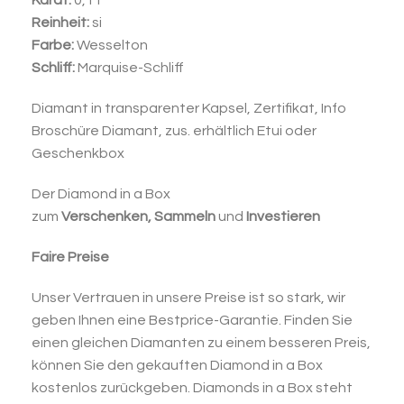
Karat:
0,11
Reinheit:
si
Farbe:
Wesselton
Schliff:
Marquise-Schliff
Diamant in transparenter Kapsel, Zertifikat, Info
Broschüre Diamant, zus. erhältlich Etui oder
Geschenkbox
Der Diamond in a Box
zum
Verschenken,
Sammeln
und
Investieren
Faire Preise
Unser Vertrauen in unsere Preise ist so stark, wir
geben Ihnen eine Bestprice-Garantie. Finden Sie
einen gleichen Diamanten zu einem besseren Preis,
können Sie den gekauften Diamond in a Box
kostenlos zurückgeben. Diamonds in a Box steht