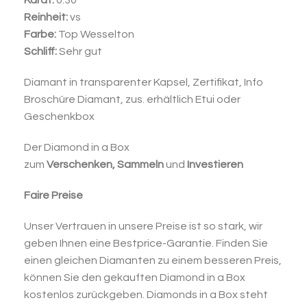
Karat:
0.30
Reinheit:
vs
Farbe:
Top Wesselton
Schliff:
Sehr gut
Diamant in transparenter Kapsel, Zertifikat, Info
Broschüre Diamant, zus. erhältlich Etui oder
Geschenkbox
Der Diamond in a Box
zum
Verschenken,
Sammeln
und
Investieren
Faire Preise
Unser Vertrauen in unsere Preise ist so stark, wir
geben Ihnen eine Bestprice-Garantie. Finden Sie
einen gleichen Diamanten zu einem besseren Preis,
können Sie den gekauften Diamond in a Box
kostenlos zurückgeben. Diamonds in a Box steht