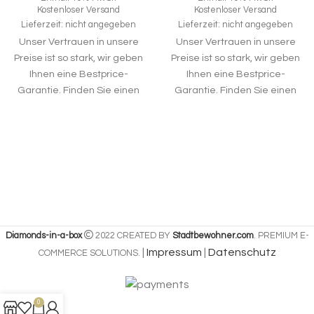
Kostenloser Versand
Kostenloser Versand
Lieferzeit: nicht angegeben
Lieferzeit: nicht angegeben
Unser Vertrauen in unsere
Unser Vertrauen in unsere
Preise ist so stark, wir geben
Preise ist so stark, wir geben
Ihnen eine Bestprice-
Ihnen eine Bestprice-
Garantie. Finden Sie einen
Garantie. Finden Sie einen
gleichen Diamanten zu
gleichen Diamanten zu
einem besseren Preis,
einem besseren Preis,
können Sie den gekauften
können Sie den gekauften
Diamond in a Box kostenlos
Diamond in a Box kostenlos
zurückgeben. Diamonds in a
zurückgeben. Diamonds in a
Box steht für faire Preise.
Box steht für faire Preise.
Diamonds-in-a-box
2022 CREATED BY
Stadtbewohner.com
. PREMIUM E-
|
Impressum
|
Datenschutz
COMMERCE SOLUTIONS.
0