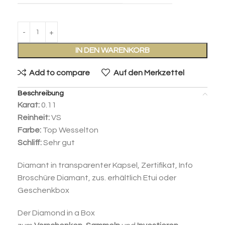
IN DEN WARENKORB
Add to compare
Auf den Merkzettel
Beschreibung
Karat:
0.11
Reinheit:
VS
Farbe:
Top Wesselton
Schliff:
Sehr gut
Diamant in transparenter Kapsel, Zertifikat, Info
Broschüre Diamant, zus. erhältlich Etui oder
Geschenkbox
Der Diamond in a Box