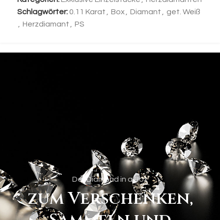
Schlagwörter:
0.11 Karat
,
Box
,
Diamant
,
get. Weiß
,
Herzdiamant
,
PS
Der Diamond in a Box
zum Verschenken,