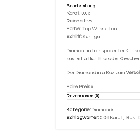
Beschreibung
Karat:
0.06
Reinheit:
vs
Farbe:
Top Wesselton
Schliff:
Sehr gut
Diamant in transparenter Kapsel,
zus. erhältlich Etui oder Gesch
Der Diamond in a Box zum
Versc
Faire Preise
Rezensionen (0)
Unser Vertrauen in unsere Preise
Bestprice-Garantie. Finden Sie
Kategorie:
Diamonds
besseren Preis, können Sie den
Schlagwörter:
0.06 Karat
,
Box
,
zurückgeben. Diamonds in a Box s
Unser Zertifikat