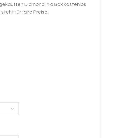
 gekauften Diamond in a Box kostenlos
teht für faire Preise.