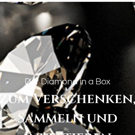
Seit 1946 Graduiert unser Fami
Edelsteine. Alle unsere Diamond
und mit einem hauseigenen Zertif
Aufschluss über die 4 C’s, wod
bestimmt werden kann.
Die 4 C’s
Carat (Gewicht), Color (Farbe), C
(Schliffqualität). All diese Eig
Der Diamond in a Box
Diamanten. So kann ein großer D
weniger wert sein als ein kleiner
zum Verschenken
unsere Diamonds in a Box besitz
Gewicht, die Farbe und die Rein
Sammeln und
Produktinformation entnehmen