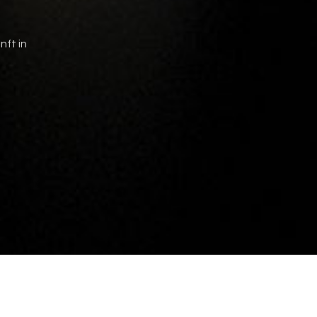
nft in