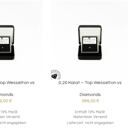
Top Wesselton vs
0,20 Karat – Top Wesselton vs
amonds
Diamonds
9,00
€
399,00
€
t 19% MwSt.
Enthält 19% MwSt.
oser Versand
Kostenloser Versand
 nicht angegeben
Lieferzeit: nicht angegeben