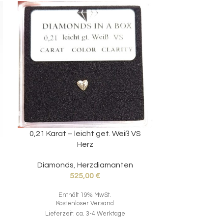
0,21 Karat – leicht get. Weiß VS
0,23 Karat
Herz
Diamonds
,
Herzdiamanten
525,00
€
Ent
Enthält 19% MwSt.
Kost
Kostenloser Versand
Lieferze
Lieferzeit: ca. 3-4 Werktage