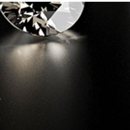
lienbetrieb Diamanten und andere
s in a Box werden von uns graduiert
ikat verschickt. Das Zertifikat gibt
urch der Wert des Diamanten genau
larity (Reinheit) und Cut
enschaften bestimmen den Wert eines
iamant in einer schlechten Qualität
 Diamant mit hoher Qualität. Alle
,
en einen sehr guten Schliff. Das
heit können sie bei jedem Produkt der
.