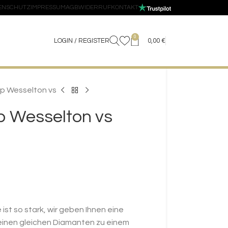
ENSCHUTZ
IMPRESSUM
AGB
WIDERRUF
KONTAKT
0
LOGIN / REGISTER
0,00
€
op Wesselton vs
op Wesselton vs
 ist so stark, wir geben Ihnen eine
 einen gleichen Diamanten zu einem