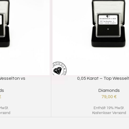
SELECT OPTIONS
Wesselton vs
0,05 Karat – Top Wessel
ds
Diamonds
€
79,00
€
MwSt.
Enthält 19% MwSt.
ersand
Kostenloser Versand