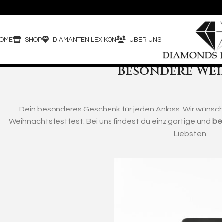
OME
SHOP
DIAMANTEN LEXIKON
ÜBER UNS
Besondere Wei
Dein besonderes Geschenk für jeden Anlass. Wir wünsche
Weihnachtsfestfest. Bei uns findest du einzigartige und
be
Liebsten.