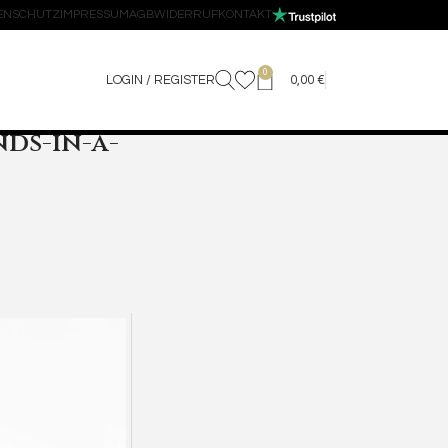
ENSCHUTZ
IMPRESSUM
AGB
WIDERRUF
KONTAKT
0
LOGIN / REGISTER
0,00
€
ds-in-a-