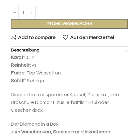
IN DEN WARENKORB
Add to compare
Auf den Merkzettel
Beschreibung
Karat:
0.14
Reinheit:
vs
Farbe:
Top Wesselton
Schliff:
Sehr gut
Diamant in transparenter Kapsel, Zertifikat, Info
Broschüre Diamant, zus. erhältlich Etui oder
Geschenkbox
Der Diamond in a Box
zum
Verschenken,
Sammeln
und
Investieren