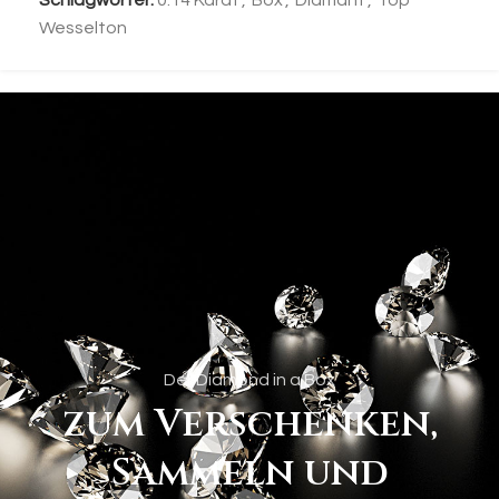
Schlagwörter:
0.14 Karat
,
Box
,
Diamant
,
Top
Wesselton
Der Diamond in a Box
zum Verschenken,
Sammeln und